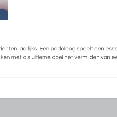
tiënten jaarlijks. Een podoloog speelt een esse
n van een amputatie.​‌‍​‍​‍‌‍ ​‍‌‍‍‌‌‍‌‌‍‍‌‌‍‍​‍​‍​‍‍​‍​‍‌​‌‍​‌‌‍‍‌‍‍‌‌‌​‌‍‌​‍‍‌‍‍‌‌‍ ​‍