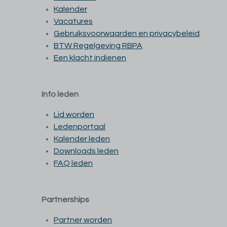
Kalender
Vacatures
Gebruiksvoorwaarden en privacybeleid
BTW Regelgeving RBPA
Een klacht indienen
Info leden
Lid worden
Ledenportaal
Kalender leden
Downloads leden
FAQ leden
Partnerships
Partner worden