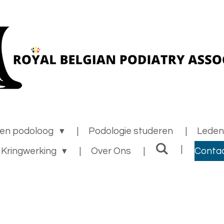
een podoloog
Podologie studeren
Leden
Kringwerking
Over Ons
Conta