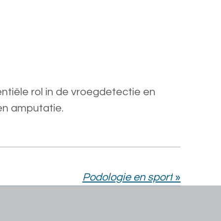
ntiële rol in de vroegdetectie en
​‍​‍​​‍​‍‌‍‍​‌​‍‌‍‌‌‌‍‌‍​‍​‍
Podologie en​​‌‍​‍​‍‌‍ ‌s‌‍port​‌‌‍‍‌‍‍‌‌‌​‌‍‌​‍‍‌‍‍‌‌‍
»