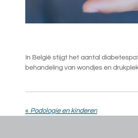
In België stijgt het aantal diabetespa
behandeling van wondjes en drukplekken met als ultieme doel het vermijde
«
Podologie en​​‌‍​‍​‍‌‍ ‌kinderen​‍​‍​‍‍​‍​‍‌​‌‍​‌‌‍‍‌‍‍‌‌‌​‌‍‌​‍‍‌‍‍‌‌‍