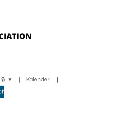
 🔒
Kalender
ct