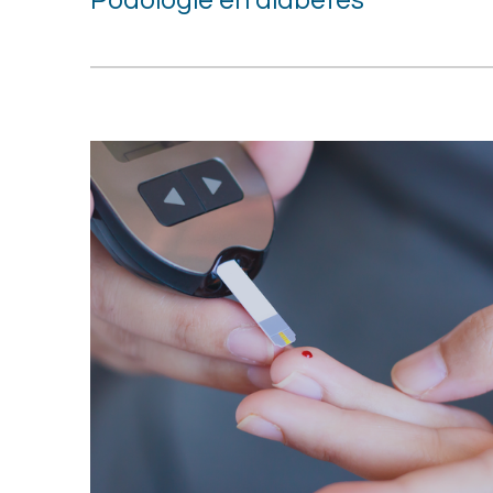
Podologie en​​‌‍​‍​‍‌‍ ‌diabetes​‌‍​‌‌‍‍‌‍‍‌‌‌​‌‍‌​‍‍‌‍‍‌‌‍